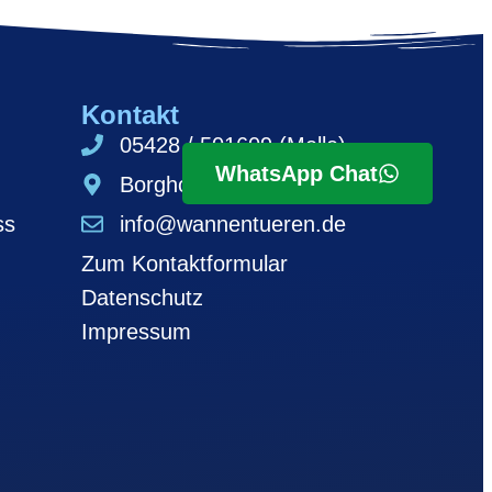
Kontakt
05428 / 501609 (Melle)
WhatsApp Chat
Borghofstr. 12, 49326 Melle
ss
info@wannentueren.de
Zum Kontaktformular
Datenschutz
Impressum